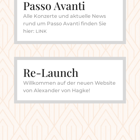
Passo Avanti
Alle Kon­zer­te und aktu­el­le News
rund um Pas­so Avan­ti fin­den Sie
hier:
LINK
Re-Launch
Will­kom­men auf der neu­en Web­site
von Alex­an­der von Hagke!